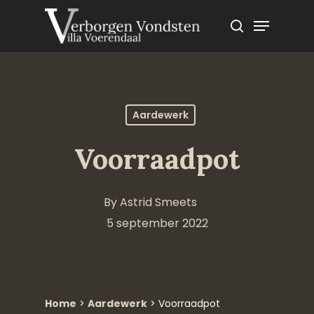
Skip
Menu
to
search
main
content
Aardewerk
Voorraadpot
By
Astrid Smeets
5 september 2022
Home
>
Aardewerk
>
Voorraadpot