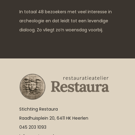
In totaal 48 bezoekers met veel interesse in
archeologie en dat leidt tot een levendige
dialoog. Zo vliegt zo’n woensdag voorbij.
Stichting Restaura
Raadhuisplein 20, 6411 HK Heerlen
045 203 1093