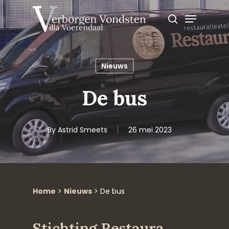
Skip
Menu
to
search
main
content
Nieuws
De bus
By
Astrid Smeets
26 mei 2023
Home
>
Nieuws
>
De bus
Stichting Restaura