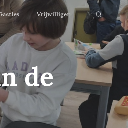
search
Gastles
Vrijwilliger
n de