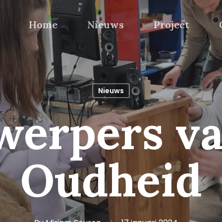
Home
Nieuws
Project
Nieuws
werpers va
Oudheid