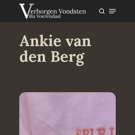
Skip
Menu
to
search
main
content
Ankie van
den Berg